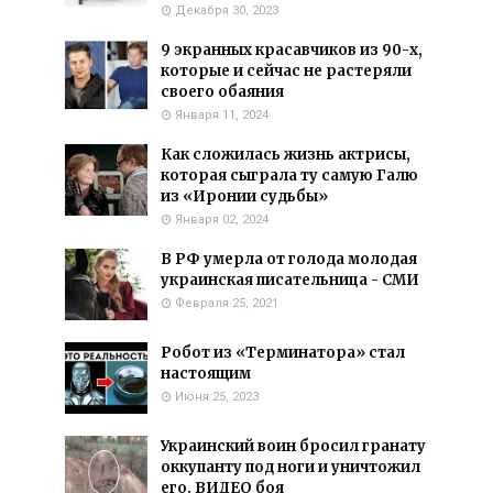
Декабря 30, 2023
9 экранных красавчиков из 90-х,
которые и сейчас не растеряли
своего обаяния
Января 11, 2024
Как сложилась жизнь актрисы,
которая сыграла ту самую Галю
из «Иронии судьбы»
Января 02, 2024
В РФ умерла от голода молодая
украинская писательница - СМИ
Февраля 25, 2021
Робот из «Терминатора» стал
настоящим
Июня 25, 2023
Украинский воин бросил гранату
оккупанту под ноги и уничтожил
его. ВИДЕО боя