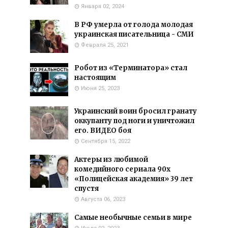
Января 02, 2024
В РФ умерла от голода молодая
украинская писательница - СМИ
Февраля 25, 2021
Робот из «Терминатора» стал
настоящим
Июня 25, 2023
Украинский воин бросил гранату
оккупанту под ноги и уничтожил
его. ВИДЕО боя
Сентября 15, 2022
Актеры из любимой
комедийного сериала 90х
«Полицейская академия» 39 лет
спустя
Августа 06, 2023
Самые необычные семьи в мире