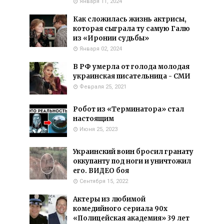
Января 11, 2024
Как сложилась жизнь актрисы,
которая сыграла ту самую Галю
из «Иронии судьбы»
Января 02, 2024
В РФ умерла от голода молодая
украинская писательница - СМИ
Февраля 25, 2021
Робот из «Терминатора» стал
настоящим
Июня 25, 2023
Украинский воин бросил гранату
оккупанту под ноги и уничтожил
его. ВИДЕО боя
Сентября 15, 2022
Актеры из любимой
комедийного сериала 90х
«Полицейская академия» 39 лет