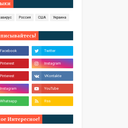
лыки
навирус
Россия
США
Украина
писывайтесь!
ое Интересное!