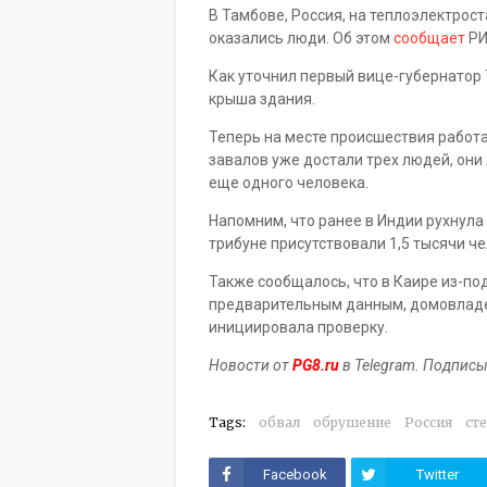
В Тамбове, Россия, на теплоэлектрос
оказались люди. Об этом
сообщает
РИ
Как уточнил первый вице-губернатор
крыша здания.
Теперь на месте происшествия работа
завалов уже достали трех людей, он
еще одного человека.
Напомним, что ранее в Индии рухнула
трибуне присутствовали 1,5 тысячи ч
Также сообщалось, что в Каире из-по
предварительным данным, домовладе
инициировала проверку.
Новости от
PG8.ru
в Telegram. Подпис
Tags:
обвал
обрушение
Россия
ст
Facebook
Twitter