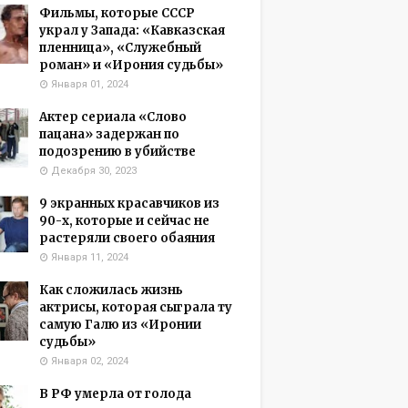
Фильмы, которые СССР
украл у Запада: «Кавказская
пленница», «Служебный
роман» и «Ирония судьбы»
Января 01, 2024
Актер сериала «Слово
пацана» задержан по
подозрению в убийстве
Декабря 30, 2023
9 экранных красавчиков из
90-х, которые и сейчас не
растеряли своего обаяния
Января 11, 2024
Как сложилась жизнь
актрисы, которая сыграла ту
самую Галю из «Иронии
судьбы»
Января 02, 2024
В РФ умерла от голода