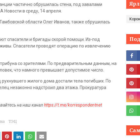
Яр
танции частично обрушилась стена, под завалами
А Новости в среду, 14 апреля.
Коро
 Тамбовской области Олег Иванов, также обрушилась
Под
ют спасатели и бригады скорой помощи. Из-под
и живы. Спасатели проводят операцию по извлечению
 трибуна со зрителями. По предварительным данным, на
еловек, что намного превышает допустимое число.
д рухнувшего жилого дома достали тела погибших. По
лец незаконно надстроил два этажа. Прокуратура
ывайтесь на наш канал
https://t.me/korrespondentnet
ена
ТЭЦ
Сам