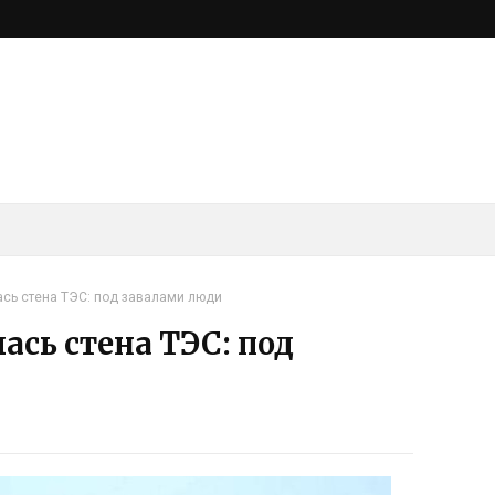
ась стена ТЭС: под завалами люди
ась стена ТЭС: под