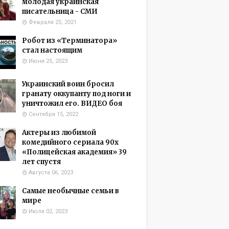
молодая украинская
писательница - СМИ
Февраля 25, 2021
Робот из «Терминатора»
стал настоящим
Июня 25, 2023
Украинский воин бросил
гранату оккупанту под ноги и
уничтожил его. ВИДЕО боя
Сентября 15, 2022
Актеры из любимой
комедийного сериала 90х
«Полицейская академия» 39
лет спустя
Августа 06, 2023
Самые необычные семьи в
мире
Июля 02, 2023