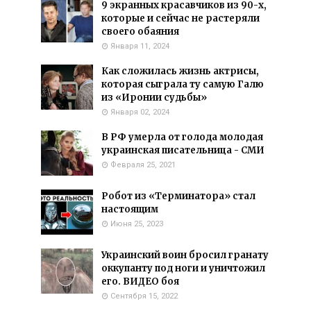
9 экранных красавчиков из 90-х,
которые и сейчас не растеряли
своего обаяния
Января 11, 2024
Как сложилась жизнь актрисы,
которая сыграла ту самую Галю
из «Иронии судьбы»
Января 02, 2024
В РФ умерла от голода молодая
украинская писательница - СМИ
Февраля 25, 2021
Робот из «Терминатора» стал
настоящим
Июня 25, 2023
Украинский воин бросил гранату
оккупанту под ноги и уничтожил
его. ВИДЕО боя
Сентября 15, 2022