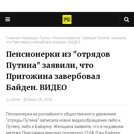
Главная страница
Путин
Пенсионерки из "отрядов Путина" заявили,
что Пригожина завербовал Байден. ВИДЕО
Пенсионерки из "отрядов
Путина" заявили, что
Пригожина завербовал
Байден. ВИДЕО
admin
Июня 28, 2023
Пенсионерка из российского общественного движения
"отряды Путина" записала новое видеообращение либо к
Путину, либо к Байдену. Женщина заявила, что в недавнем
мятеже Пригожина виноват президент США Джо Байден.