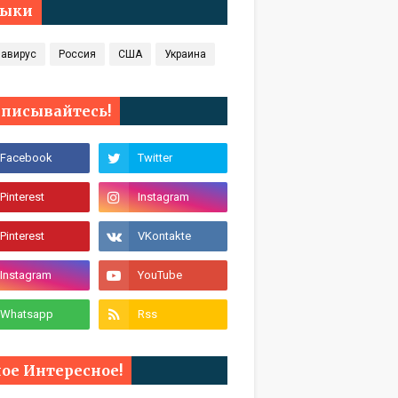
лыки
навирус
Россия
США
Украина
писывайтесь!
ое Интересное!