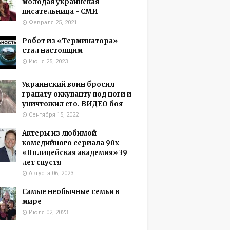
молодая украинская
писательница - СМИ
Февраля 25, 2021
Робот из «Терминатора»
стал настоящим
Июня 25, 2023
Украинский воин бросил
гранату оккупанту под ноги и
уничтожил его. ВИДЕО боя
Сентября 15, 2022
Актеры из любимой
комедийного сериала 90х
«Полицейская академия» 39
лет спустя
Августа 06, 2023
Самые необычные семьи в
мире
Июля 02, 2023