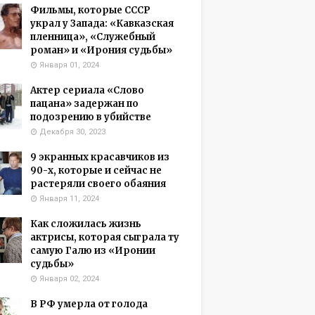
Фильмы, которые СССР
украл у Запада: «Кавказская
пленница», «Служебный
роман» и «Ирония судьбы»
Января 01, 2024
Актер сериала «Слово
пацана» задержан по
подозрению в убийстве
Декабря 30, 2023
9 экранных красавчиков из
90-х, которые и сейчас не
растеряли своего обаяния
Января 11, 2024
Как сложилась жизнь
актрисы, которая сыграла ту
самую Галю из «Иронии
судьбы»
Января 02, 2024
В РФ умерла от голода