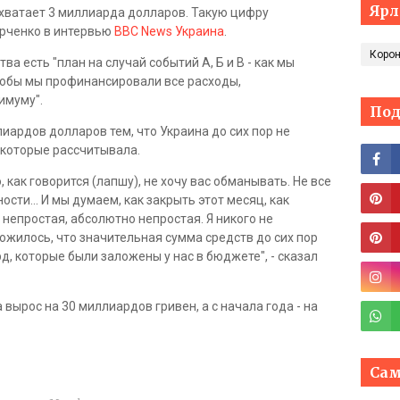
Яр
 хватает 3 миллиарда долларов. Такую цифру
рченко в интервью
ВВС News Украина
.
Коро
ва есть "план на случай событий А, Б и В - как мы
чтобы мы профинансировали все расходы,
имуму".
Под
иардов долларов тем, что Украина до сих пор не
 которые рассчитывала.
, как говорится (лапшу), не хочу вас обманывать. Не все
ности... И мы думаем, как закрыть этот месяц, как
епростая, абсолютно непростая. Я никого не
ложилось, что значительная сумма средств до сих пор
рд, которые были заложены у нас в бюджете", - сказал
вырос на 30 миллиардов гривен, а с начала года - на
Сам